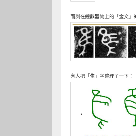
而刻在鐘鼎器物上的「金文」
有人把「隹」字整理了一下：