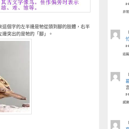
2
非
來這個字的左半邊是牠從頭到腳的肢體，右半
左邊突出的是牠的「腳」。
2
這
2
感謝