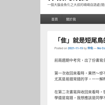
一個大腦金魚化之大叔的喃喃自語處(隨
Primary
首頁
關於我
menu
「隹」就是短尾鳥
Posted on
2021-11-15
by
仲佑
—
No C
前兩週期中考完，出了份書寫
第一次收回來看時，果然～慘
尤其是易錯常錯的字，一一解
在第二次書寫與收回來看時，
學還是寫錯，我想應該是同學