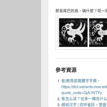
那長尾巴的鳥，稱什麼？呃～
參考資源
隹|教育部異體字字典，
https://dict.variants.moe.ed
quote_code=QjA1NTYy
隹怎么读？住多一横念什么？ http:
细说汉字 | 欢呼雀跃，里