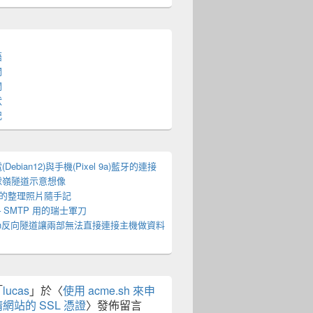
語
關
關
狀
記
Debian12)與手機(Pixel 9a)藍牙的連接
球嶺隧道示意想像
I 的整理照片隨手記
 – SMTP 用的瑞士軍刀
sh反向隧道讓兩部無法直接連接主機做資料
「
lucas
」於〈
使用 acme.sh 來申
請網站的 SSL 憑證
〉發佈留言