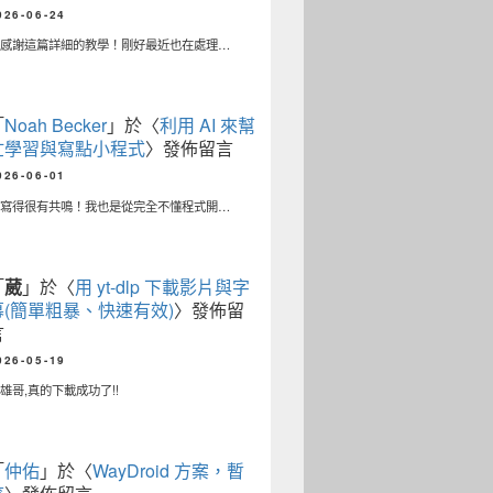
026-06-24
常感謝這篇詳細的教學！剛好最近也在處理…
「
Noah Becker
」於〈
利用 AI 來幫
忙學習與寫點小程式
〉發佈留言
026-06-01
篇寫得很有共鳴！我也是從完全不懂程式開…
「
葳
」於〈
用 yt-dlp 下載影片與字
幕(簡單粗暴、快速有效)
〉發佈留
言
026-05-19
雄哥,真的下載成功了!!
「
仲佑
」於〈
WayDroid 方案，暫