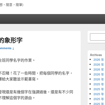
想，隨意，隨筆)
Primary
搜
Sidebar
的象形字
尋
Widget
Area
omments ↓
Archives
2026 年
全班同學名字的作業。
2026 年
2026 年
不忍睹！花了一些時間，把每個同學的名字，
2026 年
釋給大家聽並示範書寫。
2026 年
2025 年
2025 年
發現還是有幾個字在強調過後，還是有不少同
2025 年
不理解這個字的源由。
2025 年
2025 年