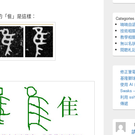
的「隹」是這樣：
Categories
喃喃自
技術相
教學相
無以名
閱聽札
修正筆電(
基隆獅
使用 A
Swaks
利用 s
傳遞