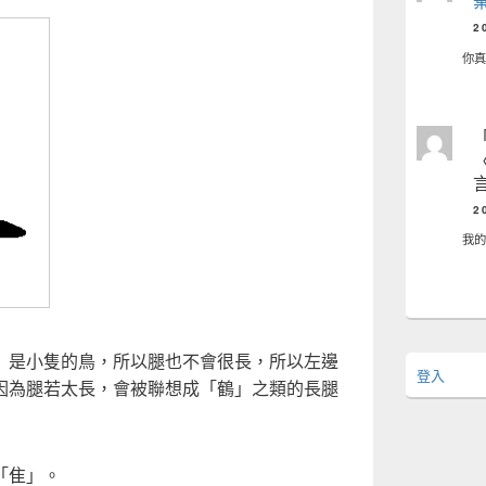
2
你
2
我的是
」是小隻的鳥，所以腿也不會很長，所以左邊
登入
因為腿若太長，會被聯想成「鶴」之類的長腿
「隹」。