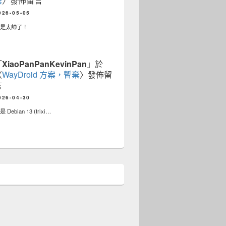
棄
〉發佈留言
026-05-05
真是太帥了！
「
XiaoPanPanKevinPan
」於
〈
WayDroid 方案，暫棄
〉發佈留
言
026-04-30
 Debian 13 (trixi…