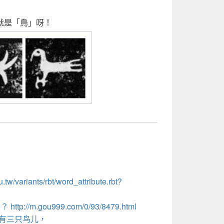
就是「鳥」呀！
u.tw/variants/rbt/word_attribute.rbt?
//m.gou999.com/0/93/8479.html
面有三只鸟儿，