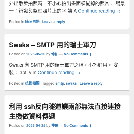
外出散步拍照時，不小心拍出畫面模糊掉的照片： 場景
使用 A
一：辨識與整理照片上的字 讓 A
Continue reading
→
Posted in
喃喃自語
|
Leave a reply
Swaks – SMTP 用的瑞士軍刀
Posted on
2026-05-20
by
仲佑
—
No Comments ↓
Swaks 有 SMTP 用的瑞士軍刀之稱，小巧好用。 安
Swaks – SMTP 用的瑞士
裝： apt -y in
Continue reading
→
Posted in
技術相關
|
Tagged
smtp
,
swaks
|
Leave a reply
利用 ssh反向隧道讓兩部無法直接連接
主機做資料傳遞
Posted on
2026-04-25
by
仲佑
—
No Comments ↓