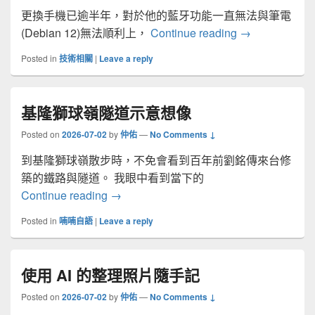
更換手機已逾半年，對於他的藍牙功能一直無法與筆電
修正筆電(Debia
(Debian 12)無法順利上，
Continue reading
→
Posted in
技術相關
|
Leave a reply
基隆獅球嶺隧道示意想像
Posted on
2026-07-02
by
仲佑
—
No Comments ↓
到基隆獅球嶺散步時，不免會看到百年前劉銘傳來台修
築的鐵路與隧道。 我眼中看到當下的
基隆獅球嶺隧道示意想像
Continue reading
→
Posted in
喃喃自語
|
Leave a reply
使用 AI 的整理照片隨手記
Posted on
2026-07-02
by
仲佑
—
No Comments ↓