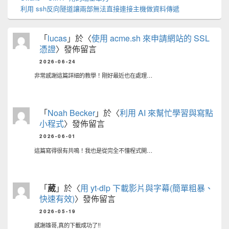
利用 ssh反向隧道讓兩部無法直接連接主機做資料傳遞
「
lucas
」於〈
使用 acme.sh 來申請網站的 SSL
憑證
〉發佈留言
2026-06-24
非常感謝這篇詳細的教學！剛好最近也在處理…
「
Noah Becker
」於〈
利用 AI 來幫忙學習與寫點
小程式
〉發佈留言
2026-06-01
這篇寫得很有共鳴！我也是從完全不懂程式開…
「
葳
」於〈
用 yt-dlp 下載影片與字幕(簡單粗暴、
快速有效)
〉發佈留言
2026-05-19
感謝雄哥,真的下載成功了!!