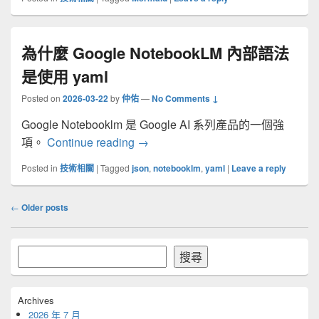
為什麼 Google NotebookLM 內部語法
是使用 yaml
Posted on
2026-03-22
by
仲佑
—
No Comments ↓
Google Notebooklm 是 Google AI 系列產品的一個強
為什麼 Google NotebookLM 內部
項。
Continue reading
→
Posted in
技術相關
|
Tagged
json
,
notebooklm
,
yaml
|
Leave a reply
Post
←
Older posts
navigation
Primary
搜
搜尋
Sidebar
尋
Widget
Area
Archives
2026 年 7 月