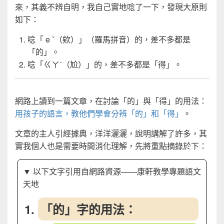
來，其義不辨自明，我自己實地唸了一下，發現大原則
如下：
唸「 e ˇ（欸）」（羅馬拼音）的，差不多都是
「的」。
唸「ㄍㄚˋ（尬）」的，差不多都是「得」。
網路上讀到一篇文章，在討論「的」與「得」的用法：
用孩子的語言，教他們學會分辨「的」和「得」
。
文章的主人引經據典，洋洋灑灑，說明講解了許多，其
實我個人也是需要時間消化理解，先將重點摘錄於下：
▼ 以下文字引用自網路資源——康軒教學專題語文
天地
「的」字的用法：