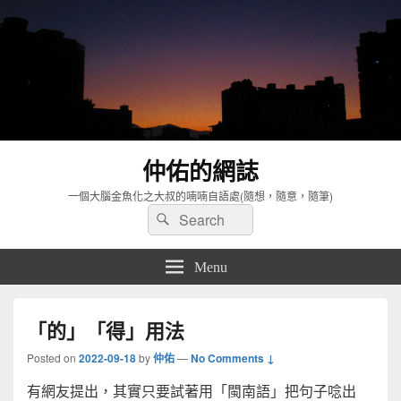
仲佑的網誌
一個大腦金魚化之大叔的喃喃自語處(隨想，隨意，隨筆)
Search
Search
for:
Menu
「的」「得」用法
Posted on
2022-09-18
by
仲佑
—
No Comments ↓
有網友提出，其實只要試著用「閩南語」把句子唸出