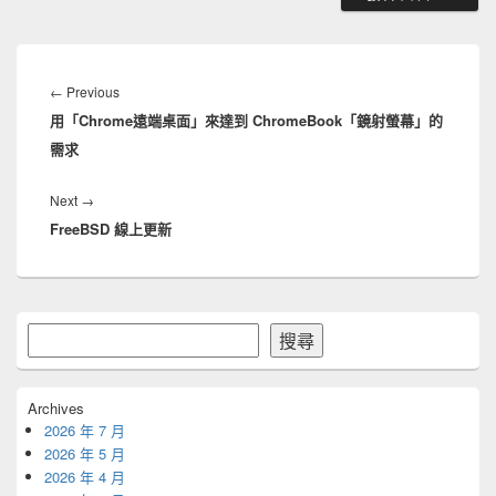
文
章
Previous
←
Previous
導
用「Chrome遠端桌面」來達到 ChromeBook「鏡射螢幕」的
post:
覽
需求
Next
Next
→
FreeBSD 線上更新
post:
Primary
搜
搜尋
Sidebar
尋
Widget
Area
Archives
2026 年 7 月
2026 年 5 月
2026 年 4 月