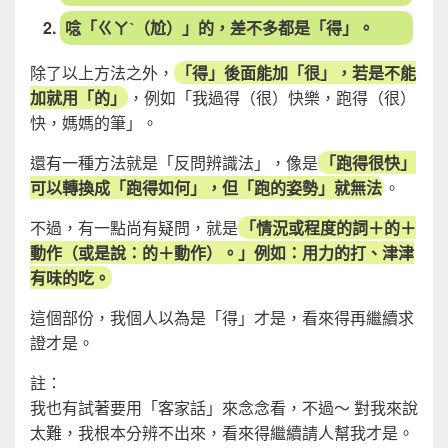
唸「ㄍㄚˋ（尬）」的，差不多都是「得」。
除了以上方法之外，
「得」後面能加「很」，若是不能
加就用「的」
，例如「我過得（很）快樂，跑得（很）
快，媽媽的筆」。
還有一種方法就是「反問辨識法」，像是
「跑得很快」
可以轉換成「跑得如何」，但「跑的姿勢」就無法
。
不過，有一點尚有疑問，就是
「情況或程度的詞＋的＋
動作（或是說：的＋動作）。」例如：用力的打、津津
有味的吃。
這個部份，我個人以為是「得」才是，看來得再繼續求
證才是。
註：
我也有試著要用「客家話」來念念看，不過～ 對我來說
太難，我根本分辨不出來，看來得繼續請人幫我才是。