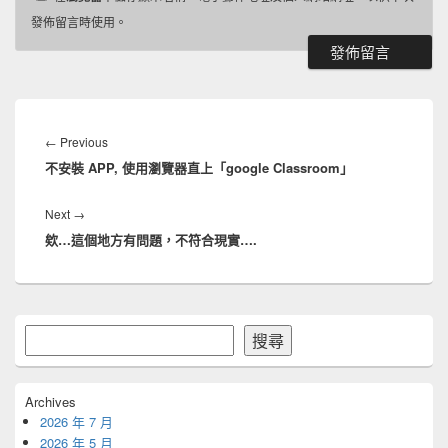
發佈留言時使用。
文
章
Previous
←
Previous
導
不安裝 APP, 使用瀏覽器直上「google Classroom」
post:
覽
Next
Next
→
欸…這個地方有問題，不符合現實….
post:
Primary
搜
搜尋
Sidebar
尋
Widget
Area
Archives
2026 年 7 月
2026 年 5 月