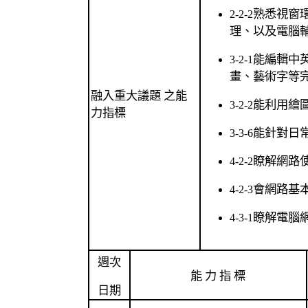
熟悉視窗
2-2-2
理、以及電腦
能編輯中
3-2-1
畫、藝術字等
融入重大議題 之能
能利用繪
3-2-2
力指標
能針對日
3-3-6
瞭解網路使
4-2-2
會網路基本
4-2-3
瞭解電腦網
4-3-1
週次
能 力 指 標
日期