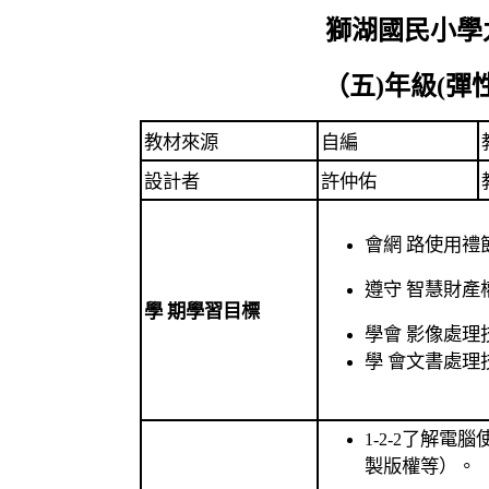
獅湖國民小學
（五)年級(彈
教材來源
自編
設計者
許仲佑
會網 路使用禮
遵守 智慧財產
學 期學習目標
學會 影像處理
學 會文書處理
了解電腦
1-2-2
製版權等）。