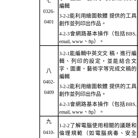
七
編輯
0326-
能利用繪圖軟體 提供的工具
3-2-2
0401
創作並列印出作品。
會網路基本操作（包括
4-2-3
BBS,
、
）。
email, www
ftp
能編輯中英文文 稿，進行編
3-2-1
輯、列印的設定，並能結合文
字、圖畫、藝術字等完成文稿的
八
編輯
0402-
能利用繪圖軟體 提供的工具
3-2-2
0409
創作並列印出作品。
會網路基本操作（包括
4-2-3
BBS,
、
）。
email, www
ftp
九
了解電腦使用相關的議題和
1-2-2
0410-
倫理規範（如電腦病毒、安全